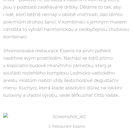
jsou v podstatě zadělávané dršťky. Děláme to tak, aby
i lidé, kteří běžně nemají v oblibě vnitřnosti, dali těmto
pokrmům druhou šanci. V kombinaci s jemným masem
candáta to vytváří harmonickou a neobyčejnou chuťovou
kombinaci.
Jihomoravská restaurace Essens na první pohled
nadchne svým prostředím. Nachází se totiž přímo
v klasicistní budově Hraničního zámečku, který je
součástí rozlehlého komplexu Lednicko-valtického
areálu. Hostům nabízí vždy šestichodové degustační
menu. Kuchyni, která klade absolutní důraz na lokální
suroviny a vlastní výrobu, vede šéfkuchař Otto Vašák.
3. Restaurant Essens