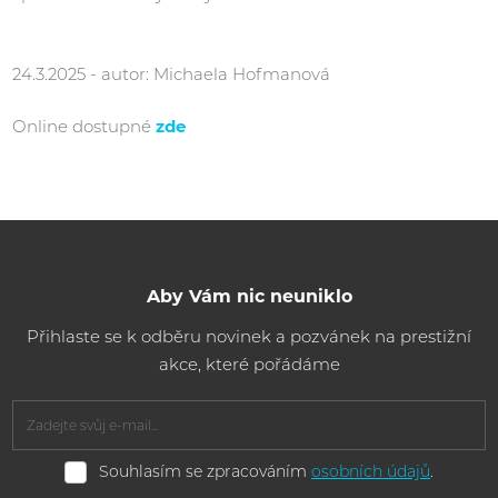
24.3.2025 - autor: Michaela Hofmanová
Online dostupné
zde
Aby Vám nic neuniklo
Přihlaste se k odběru novinek a pozvánek na prestižní
akce, které pořádáme
Souhlasím
Souhlasím se zpracováním
osobních údajů
.
se