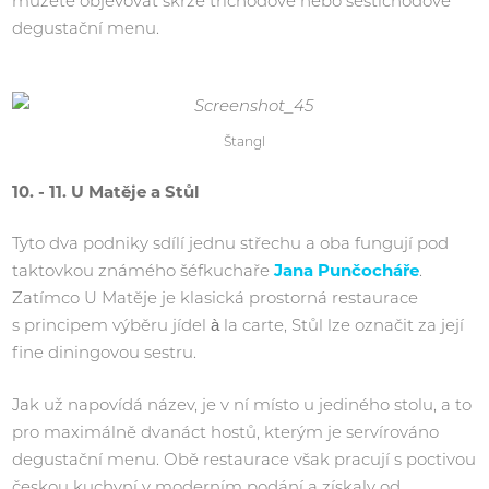
můžete objevovat skrze tříchodové nebo šestichodové
degustační menu.
Štangl
10. - 11. U Matěje a Stůl
Tyto dva podniky sdílí jednu střechu a oba fungují pod
taktovkou známého šéfkuchaře
Jana Punčocháře
.
Zatímco U Matěje je klasická prostorná restaurace
s principem výběru jídel à la carte, Stůl lze označit za její
fine diningovou sestru.
Jak už napovídá název, je v ní místo u jediného stolu, a to
pro maximálně dvanáct hostů, kterým je servírováno
degustační menu. Obě restaurace však pracují s poctivou
českou kuchyní v moderním podání a získaly od