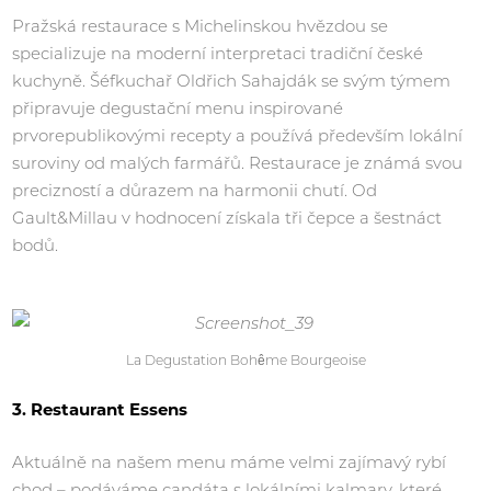
Pražská restaurace s Michelinskou hvězdou se
specializuje na moderní interpretaci tradiční české
kuchyně. Šéfkuchař Oldřich Sahajdák se svým týmem
připravuje degustační menu inspirované
prvorepublikovými recepty a používá především lokální
suroviny od malých farmářů. Restaurace je známá svou
precizností a důrazem na harmonii chutí. Od
Gault&Millau v hodnocení získala tři čepce a šestnáct
bodů.
La Degustation Bohême Bourgeoise
3. Restaurant Essens
Aktuálně na našem menu máme velmi zajímavý rybí
chod – podáváme candáta s lokálními kalmary, které