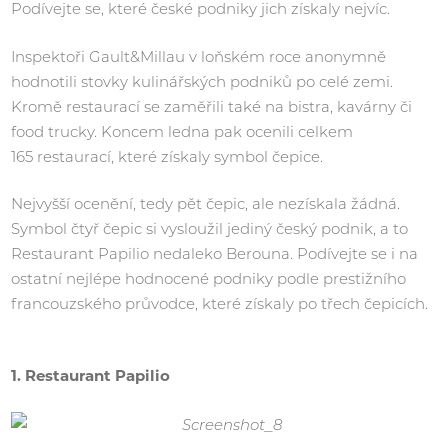
Podívejte se, které české podniky jich získaly nejvíc.
Inspektoři Gault&Millau v loňském roce anonymně
hodnotili stovky kulinářských podniků po celé zemi.
Kromě restaurací se zaměřili také na bistra, kavárny či
food trucky. Koncem ledna pak ocenili celkem
165 restaurací, které získaly symbol čepice.
Nejvyšší ocenění, tedy pět čepic, ale nezískala žádná.
Symbol čtyř čepic si vysloužil jediný český podnik, a to
Restaurant Papilio nedaleko Berouna. Podívejte se i na
ostatní nejlépe hodnocené podniky podle prestižního
francouzského průvodce, které získaly po třech čepicích.
1. Restaurant Papilio