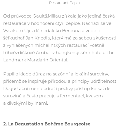
Restaurant Papilio.
Od průvodce Gault&Millau získala jako jediná česká
restaurace v hodnocení čtyři čepice. Nachází se ve
Vysokém Újezdě nedaleko Berouna a vede ji
šéfkuchař Jan Knedla, který má za sebou zkušenosti
z vyhlášených michelinských restaurací včetně
tříhvězdičkové Amber v hongkongském hotelu The
Landmark Mandarin Oriental.
Papilio klade důraz na sezónní a lokální suroviny,
přičemž se inspiruje přírodou a principy udržitelnosti.
Degustační menu odráží pečlivý přístup ke každé
surovině a často pracuje s fermentací, kvasem
a divokými bylinami.
2. La Degustation Bohême Bourgeoise