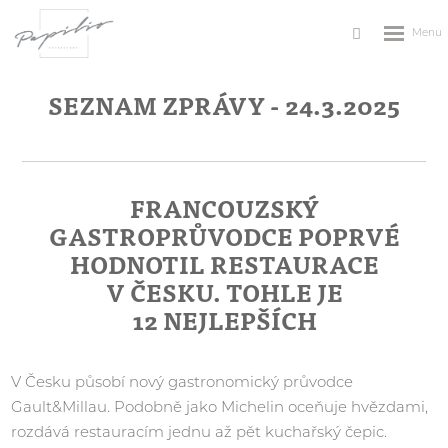
Rozbale
Vyhledávání
menu
SEZNAM ZPRÁVY - 24.3.2025
FRANCOUZSKÝ
GASTROPRŮVODCE POPRVÉ
HODNOTIL RESTAURACE
V ČESKU. TOHLE JE
12 NEJLEPŠÍCH
V Česku působí nový gastronomický průvodce
Gault&Millau. Podobně jako Michelin oceňuje hvězdami,
rozdává restauracím jednu až pět kuchařský čepic.