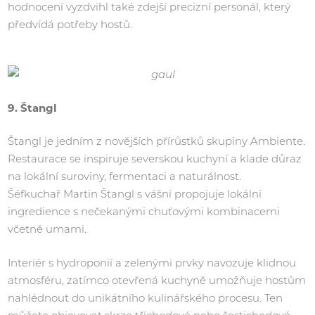
hodnocení vyzdvihl také zdejší precizní personál, který
předvídá potřeby hostů.
9. Štangl
Štangl je jedním z novějších přírůstků skupiny Ambiente.
Restaurace se inspiruje severskou kuchyní a klade důraz
na lokální suroviny, fermentaci a naturálnost.
Šéfkuchař Martin Štangl s vášní propojuje lokální
ingredience s nečekanými chuťovými kombinacemi
včetně umami.
Interiér s hydroponií a zelenými prvky navozuje klidnou
atmosféru, zatímco otevřená kuchyně umožňuje hostům
nahlédnout do unikátního kulinářského procesu. Ten