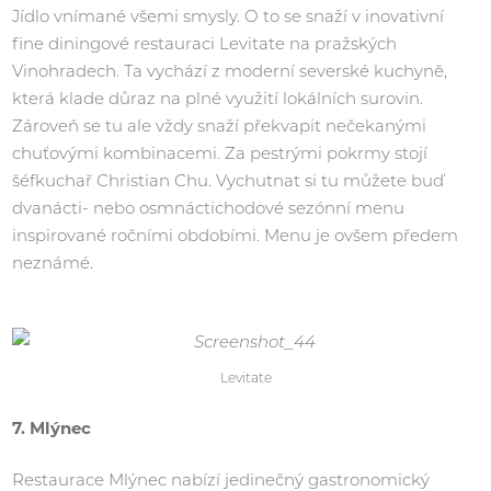
Jídlo vnímané všemi smysly. O to se snaží v inovativní
fine diningové restauraci Levitate na pražských
Vinohradech. Ta vychází z moderní severské kuchyně,
která klade důraz na plné využití lokálních surovin.
Zároveň se tu ale vždy snaží překvapit nečekanými
chuťovými kombinacemi. Za pestrými pokrmy stojí
šéfkuchař Christian Chu. Vychutnat si tu můžete buď
dvanácti- nebo osmnáctichodové sezónní menu
inspirované ročními obdobími. Menu je ovšem předem
neznámé.
Levitate
7. Mlýnec
Restaurace Mlýnec nabízí jedinečný gastronomický