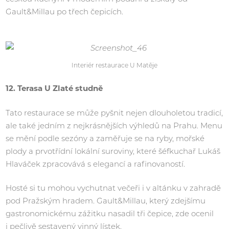
Gault&Millau po třech čepicích.
Interiér restaurace U Matěje
12. Terasa U Zlaté studně
Tato restaurace se může pyšnit nejen dlouholetou tradicí,
ale také jedním z nejkrásnějších výhledů na Prahu. Menu
se mění podle sezóny a zaměřuje se na ryby, mořské
plody a prvotřídní lokální suroviny, které šéfkuchař Lukáš
Hlaváček zpracovává s elegancí a rafinovaností.
Hosté si tu mohou vychutnat večeři i v altánku v zahradě
pod Pražským hradem. Gault&Millau, který zdejšímu
gastronomickému zážitku nasadil tři čepice, zde ocenil
i pečlivě sestavený vinný lístek.