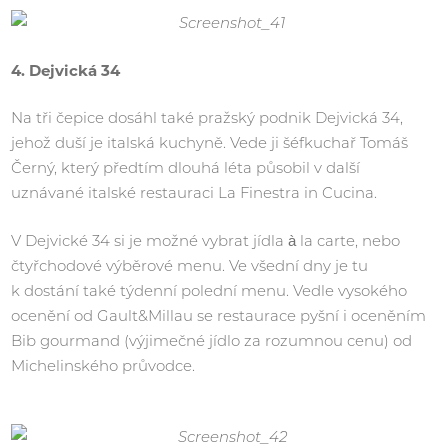
4. Dejvická 34
Na tři čepice dosáhl také pražský podnik Dejvická 34,
jehož duší je italská kuchyně. Vede ji šéfkuchař Tomáš
Černý, který předtím dlouhá léta působil v další
uznávané italské restauraci La Finestra in Cucina.
V Dejvické 34 si je možné vybrat jídla à la carte, nebo
čtyřchodové výběrové menu. Ve všední dny je tu
k dostání také týdenní polední menu. Vedle vysokého
ocenění od Gault&Millau se restaurace pyšní i oceněním
Bib gourmand (výjimečné jídlo za rozumnou cenu) od
Michelinského průvodce.