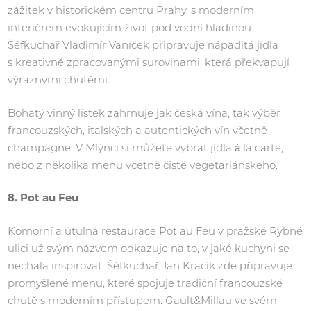
zážitek v historickém centru Prahy, s moderním
interiérem evokujícím život pod vodní hladinou.
Šéfkuchař Vladimír Vaníček připravuje nápaditá jídla
s kreativně zpracovanými surovinami, která překvapují
výraznými chutěmi.
Bohatý vinný lístek zahrnuje jak česká vína, tak výběr
francouzských, italských a autentických vín včetně
champagne. V Mlýnci si můžete vybrat jídla à la carte,
nebo z několika menu včetně čistě vegetariánského.
8. Pot au Feu
Komorní a útulná restaurace Pot au Feu v pražské Rybné
ulici už svým názvem odkazuje na to, v jaké kuchyni se
nechala inspirovat. Šéfkuchař Jan Kracík zde připravuje
promyšlené menu, které spojuje tradiční francouzské
chutě s moderním přístupem. Gault&Millau ve svém