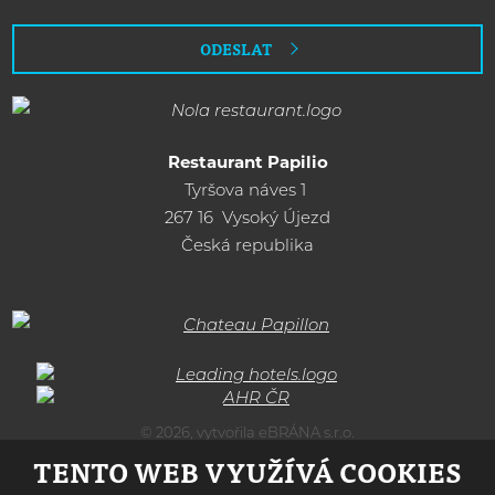
zpracováním
osobních
ODESLAT
údajů
.
Formulář
se
nepodařilo
Restaurant Papilio
Tyršova náves 1
odeslat.
267 16 Vysoký Újezd
Česká republika
© 2026, vytvořila eBRÁNA s.r.o.
Mapa stránek
|
Podmínky použití
TENTO WEB VYUŽÍVÁ COOKIES
VYROBILA