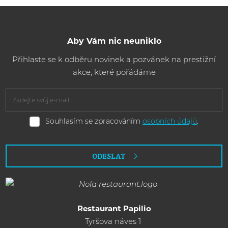
Aby Vám nic neuniklo
Přihlaste se k odběru novinek a pozvánek na prestižní
akce, které pořádáme
Souhlasím
Souhlasím se zpracováním
osobních údajů
.
se
zpracováním
osobních
ODESLAT
údajů
.
Formulář
se
nepodařilo
Restaurant Papilio
Tyršova náves 1
odeslat.