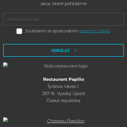
akce, které pořádáme
Souhlasím
Souhlasím se zpracováním
osobních údajů
.
se
zpracováním
osobních
ODESLAT
údajů
.
Formulář
se
nepodařilo
Restaurant Papilio
Tyršova náves 1
odeslat.
267 16 Vysoký Újezd
Česká republika