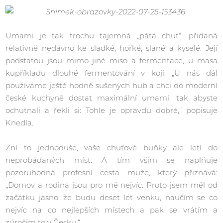
Umami je tak trochu tajemná „pátá chuť“, přidaná
relativně nedávno ke sladké, hořké, slané a kyselé. Její
podstatou jsou mimo jiné miso a fermentace, u masa
kupříkladu dlouhé fermentování v koji. „U nás dál
používáme ještě hodně sušených hub a chci do moderní
české kuchyně dostat maximální umami, tak abyste
ochutnali a řekli si: Tohle je opravdu dobré,“ popisuje
Knedla.
Zní to jednoduše, vaše chuťové buňky ale letí do
neprobádaných míst. A tím vším se naplňuje
pozoruhodná profesní cesta muže, který přiznává:
„Domov a rodina jsou pro mě nejvíc. Proto jsem měl od
začátku jasno, že budu deset let venku, naučím se co
nejvíc na co nejlepších místech a pak se vrátím a
zúročím to v Česku.“