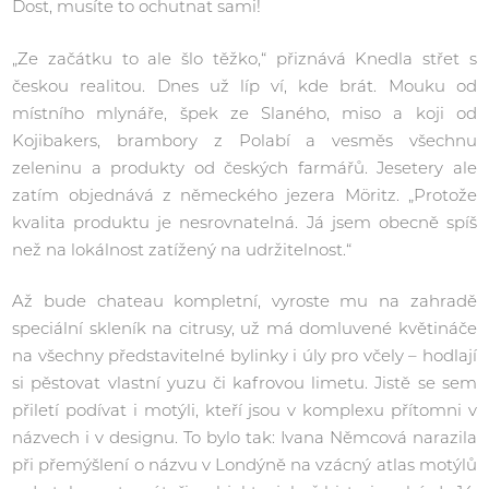
Dost, musíte to ochutnat sami!
„Ze začátku to ale šlo těžko,“ přiznává Knedla střet s
českou realitou. Dnes už líp ví, kde brát. Mouku od
místního mlynáře, špek ze Slaného, miso a koji od
Kojibakers, brambory z Polabí a vesměs všechnu
zeleninu a produkty od českých farmářů. Jesetery ale
zatím objednává z německého jezera Möritz. „Protože
kvalita produktu je nesrovnatelná. Já jsem obecně spíš
než na lokálnost zatížený na udržitelnost.“
Až bude chateau kompletní, vyroste mu na zahradě
speciální skleník na citrusy, už má domluvené květináče
na všechny představitelné bylinky i úly pro včely – hodlají
si pěstovat vlastní yuzu či kafrovou limetu. Jistě se sem
přiletí podívat i motýli, kteří jsou v komplexu přítomni v
názvech i v designu. To bylo tak: Ivana Němcová narazila
při přemýšlení o názvu v Londýně na vzácný atlas motýlů