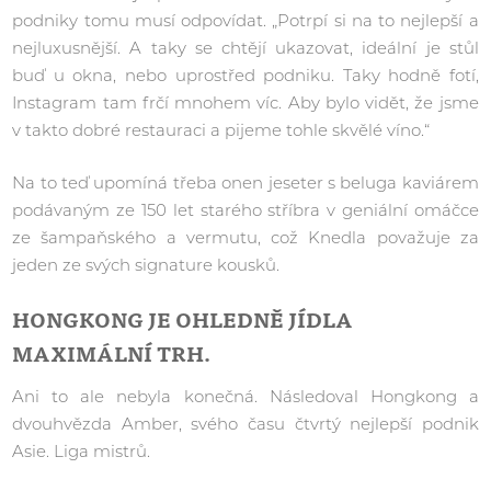
podniky tomu musí odpovídat. „Potrpí si na to nejlepší a
nejluxusnější. A taky se chtějí ukazovat, ideální je stůl
buď u okna, nebo uprostřed podniku. Taky hodně fotí,
Instagram tam frčí mnohem víc. Aby bylo vidět, že jsme
v takto dobré restauraci a pijeme tohle skvělé víno.“
Na to teď upomíná třeba onen jeseter s beluga kaviárem
podávaným ze 150 let starého stříbra v geniální omáčce
ze šampaňského a vermutu, což Knedla považuje za
jeden ze svých signature kousků.
HONGKONG JE OHLEDNĚ JÍDLA
MAXIMÁLNÍ TRH.
Ani to ale nebyla konečná. Následoval Hongkong a
dvouhvězda Amber, svého času čtvrtý nejlepší podnik
Asie. Liga mistrů.