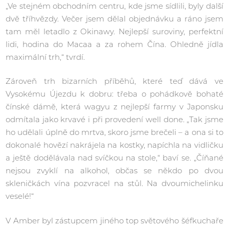
„Ve stejném obchodním centru, kde jsme sídlili, byly další
dvě tříhvězdy. Večer jsem dělal objednávku a ráno jsem
tam měl letadlo z Okinawy. Nejlepší suroviny, perfektní
lidi, hodina do Macaa a za rohem Čína. Ohledně jídla
maximální trh,“ tvrdí.
Zároveň trh bizarních příběhů, které teď dává ve
Vysokému Újezdu k dobru: třeba o pohádkově bohaté
čínské dámě, která wagyu z nejlepší farmy v Japonsku
odmítala jako krvavé i při provedení well done. „Tak jsme
ho udělali úplně do mrtva, skoro jsme brečeli – a ona si to
dokonalé hovězí nakrájela na kostky, napíchla na vidličku
a ještě dodělávala nad svíčkou na stole,“ baví se. „Číňané
nejsou zvyklí na alkohol, občas se někdo po dvou
skleničkách vína pozvracel na stůl. Na dvoumichelinku
veselé!“
V Amber byl zástupcem jiného top světového šéfkuchaře