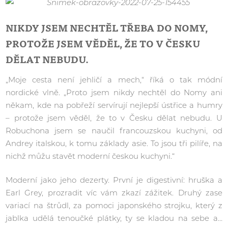
NIKDY JSEM NECHTĚL TŘEBA DO NOMY,
PROTOŽE JSEM VĚDĚL, ŽE TO V ČESKU
DĚLAT NEBUDU.
„Moje cesta není jehličí a mech,“ říká o tak módní
nordické vlně. „Proto jsem nikdy nechtěl do Nomy ani
někam, kde na pobřeží servírují nejlepší ústřice a humry
– protože jsem věděl, že to v Česku dělat nebudu. U
Robuchona jsem se naučil francouzskou kuchyni, od
Andrey italskou, k tomu základy asie. To jsou tři pilíře, na
nichž můžu stavět moderní českou kuchyni.“
Moderní jako jeho dezerty. První je digestivní: hruška a
Earl Grey, prozradit víc vám zkazí zážitek. Druhý zase
variací na štrůdl, za pomoci japonského strojku, který z
jablka udělá tenoučké plátky, ty se kladou na sebe a…