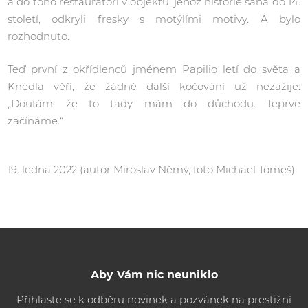
a do toho restaurátoři v objektu, jehož historie sahá do 14.
století, odkryli fresky s motýlími motivy. A bylo
rozhodnuto.
Teď první z okřídlenců jménem Papilio letí do světa a
Knedla věří, že žádné další kočování už nezažije:
„Doufám, že to tady mám do důchodu. Teprve
začínáme.“
19. ledna 2022 (autor Miroslav Němý, foto Michael Tomeš)
Aby Vám nic neuniklo
Přihlaste se k odběru novinek a pozvánek na prestižní