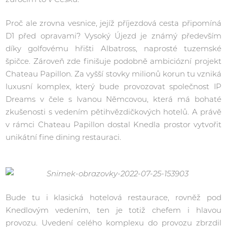
Proč ale zrovna vesnice, jejíž příjezdová cesta připomíná
D1 před opravami? Vysoký Újezd je známý především
díky golfovému hřišti Albatross, naprosté tuzemské
špičce. Zároveň zde finišuje podobně ambiciózní projekt
Chateau Papillon. Za vyšší stovky milionů korun tu vzniká
luxusní komplex, který bude provozovat společnost IP
Dreams v čele s Ivanou Němcovou, která má bohaté
zkušenosti s vedením pětihvězdičkových hotelů. A právě
v rámci Chateau Papillon dostal Knedla prostor vytvořit
unikátní fine dining restauraci.
Bude tu i klasická hotelová restaurace, rovněž pod
Knedlovým vedením, ten je totiž chefem i hlavou
provozu. Uvedení celého komplexu do provozu zbrzdil