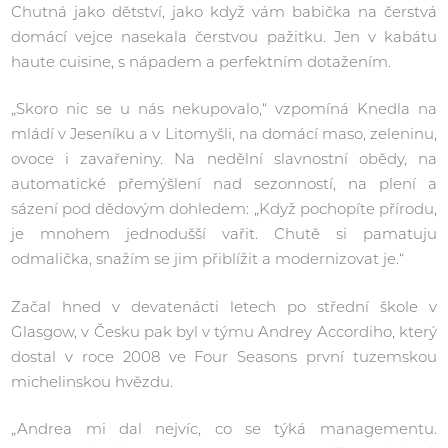
Chutná jako dětství, jako když vám babička na čerstvá
domácí vejce nasekala čerstvou pažitku. Jen v kabátu
haute cuisine, s nápadem a perfektním dotažením.
„Skoro nic se u nás nekupovalo,“ vzpomíná Knedla na
mládí v Jeseníku a v Litomyšli, na domácí maso, zeleninu,
ovoce i zavařeniny. Na nedělní slavnostní obědy, na
automatické přemýšlení nad sezonností, na plení a
sázení pod dědovým dohledem: „Když pochopíte přírodu,
je mnohem jednodušší vařit. Chutě si pamatuju
odmalička, snažím se jim přiblížit a modernizovat je.“
Začal hned v devatenácti letech po střední škole v
Glasgow, v Česku pak byl v týmu Andrey Accordiho, který
dostal v roce 2008 ve Four Seasons první tuzemskou
michelinskou hvězdu.
„Andrea mi dal nejvíc, co se týká managementu.