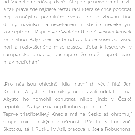
od Michelina podávají dveře. Ale jídlo je univerzální jazyk,
a tak právě zde najdete restauraci, která se chce podobat
nejluxusnějším podnikům světa. Jde o žhavou fine
dining novinku, na nečekaném místě i s nečekaným
konceptem – Papilio ve Vysokém Újezdě, vesnici kousek
za Prahou. Když přecházíte od vdolku se sušenou řasou
nori a rozkvašeného miso pastou třeba k jeseterovi v
šampaňské omáčce, pochopíte, že muž naproti vám
nijak nepřehání.
„Pro nás jsou ohledně jídla hlavní tři věci,“ říká Jan
Knedla. „Abyste si ho nikdy nedokázali udělat doma.
Abyste ho nemohli ochutnat nikde jinde v České
republice. A abyste na něj dlouho vzpomínali.“
Teprve třiatřicetiletý Knedla má na Česko až ohromují
soupis michelinských zkušeností. Působil v Londýně,
Skotsku, Itálii, Rusku i v Asii, pracoval u Joëla Robuchona,