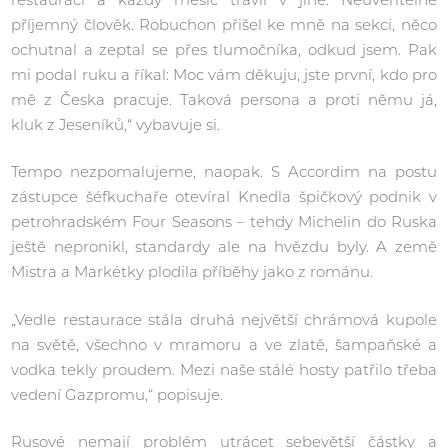
příjemný člověk. Robuchon přišel ke mně na sekci, něco
ochutnal a zeptal se přes tlumočníka, odkud jsem. Pak
mi podal ruku a říkal: Moc vám děkuju, jste první, kdo pro
mě z Česka pracuje. Taková persona a proti němu já,
kluk z Jeseníků,“ vybavuje si.
Tempo nezpomalujeme, naopak. S Accordim na postu
zástupce šéfkuchaře otevíral Knedla špičkový podnik v
petrohradském Four Seasons – tehdy Michelin do Ruska
ještě nepronikl, standardy ale na hvězdu byly. A země
Mistra a Markétky plodila příběhy jako z románu.
„Vedle restaurace stála druhá největší chrámová kupole
na světě, všechno v mramoru a ve zlatě, šampaňské a
vodka tekly proudem. Mezi naše stálé hosty patřilo třeba
vedení Gazpromu,“ popisuje.
Rusové nemají problém utrácet sebevětší částky a