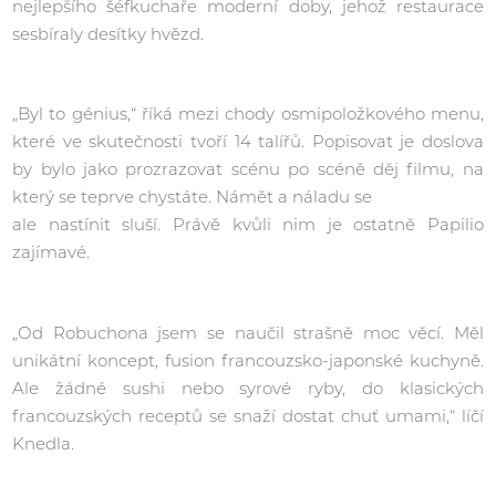
nejlepšího šéfkuchaře moderní doby, jehož restaurace
sesbíraly desítky hvězd.
„Byl to génius,“ říká mezi chody osmipoložkového menu,
které ve skutečnosti tvoří 14 talířů. Popisovat je doslova
by bylo jako prozrazovat scénu po scéně děj filmu, na
který se teprve chystáte. Námět a náladu se
ale nastínit sluší. Právě kvůli nim je ostatně Papilio
zajímavé.
„Od Robuchona jsem se naučil strašně moc věcí. Měl
unikátní koncept, fusion francouzsko-japonské kuchyně.
Ale žádné sushi nebo syrové ryby, do klasických
francouzských receptů se snaží dostat chuť umami,“ líčí
Knedla.