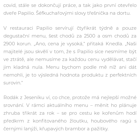
covid, stále se dokončují práce, a tak jako první otevřelo
dveře Papilio. Šéfkuchařovými slovy třešnička na dortu.
V restauraci Papilio servírují čtyřikrát týdně a pouze
degustační menu, šest chodů za 2500 a osm chodů za
2900 korun. „Ano, cena je vysoká,“ přitaká Knedla. „Naši
majitelé jsou skvělí v tom, že s Papilio sice nesmíme být
ve ztrátě, ale nemusíme za každou cenu vydělávat, stačí
jim kladná nula. Menu bychom podle mě níž ani dát
nemohli, je to výsledná hodnota produktu z perfektních
surovin.“
Rodák z Jeseníku ví, co chce, protože má nejlepší možné
srovnání. V rámci aktuálního menu – měnit ho plánuje
zhruba třikrát za rok – se pro cestu ke kořenům hodí
předkrm z konfitovaného žloutku, houbového ragú s
černými lanýži, křupavých brambor a pažitky.