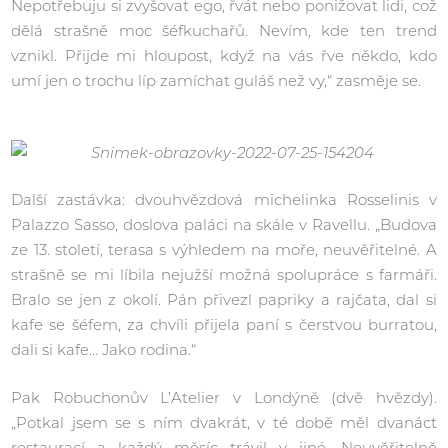
Nepotřebuju si zvyšovat ego, řvát nebo ponižovat lidi, což
dělá strašně moc šéfkuchařů. Nevím, kde ten trend
vznikl. Přijde mi hloupost, když na vás řve někdo, kdo
umí jen o trochu líp zamíchat guláš než vy,“ zasměje se.
Další zastávka: dvouhvězdová michelinka Rosselinis v
Palazzo Sasso, doslova paláci na skále v Ravellu. „Budova
ze 13. století, terasa s výhledem na moře, neuvěřitelné. A
strašně se mi líbila nejužší možná spolupráce s farmáři.
Bralo se jen z okolí. Pán přivezl papriky a rajčata, dal si
kafe se šéfem, za chvíli přijela paní s čerstvou burratou,
dali si kafe… Jako rodina.“
Pak Robuchonův L’Atelier v Londýně (dvě hvězdy).
„Potkal jsem se s ním dvakrát, v té době měl dvanáct
restaurací a každý měsíc trávil v jiné. Neuvěřitelně