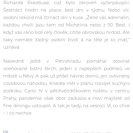
Richarda Ekkebuse, což bylo zároveň vyčerpávající.
Šestnáct hodin na place, šest dní v týdnu. Nebo víc:
osobní rekord má čtrnáct dní v kuse. „Žene vás adrenalin,
každou chvíli jsou tam od Michelina nebo z 50 Best. I
když vás ráno bolí celý člověk, cítíte obrovskou hrdost. Ale
taky nemáte žádný osobní život a na těle je to znát,“
uznává.
Následně ještě v Petrohradu pomáhal otevírat
oceňované bistro Birch, jeden z nejlepších podniků ve
městě u Něvy. A pak už přišel návrat domů, jen ovlivněný
covidovou náhodou. Knedla měl v plánu rozvíjet kuchyni
podniku Carlo IV v pětihvězdičkovém hotelu v centru
Prahy, pandemie však obor zadusila a noví majitelé od
fine diningu ustoupili. A tak je tady, na vesnici. Ví, co chce
– i co nechce.