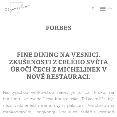
Rozbale
Vyhledávání
menu
FORBES
FINE DINING NA VESNICI.
ZKUŠENOSTI Z CELÉHO SVĚTA
ÚROČÍ ČECH Z MICHELINEK V
NOVÉ RESTAURACI.
Na typickou venkovskou náves je to pár kroků, na
horizontu se zvedají lesy Karlštejnska. Těžko může být
něco vzdálenější mramorovým palácům Petrohradu či
mrakodrapům Hongkongu, kde si miliardáři s komisaři